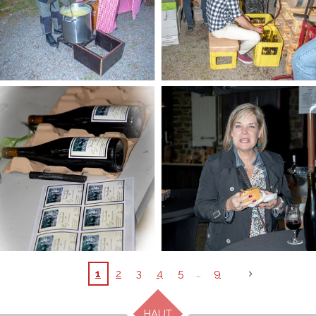
1
2
3
4
5
9
HAUT