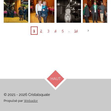
1
2
3
4
5
14
HAUT
© 2021 - 2026 Cristalsquale
Propulsé par
Webador